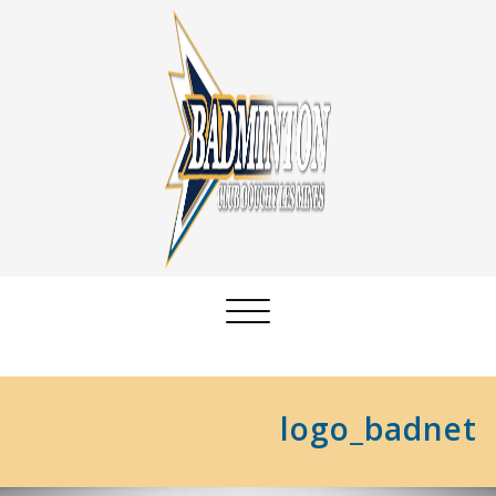
Afficher/masquer
la
navigation
logo_badnet