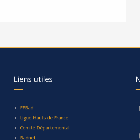
Liens utiles
N
FFBad
Ligue Hauts de France
Comité Départemental
Badnet