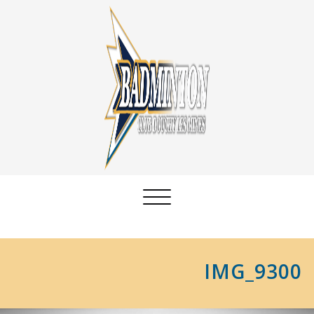
Afficher/masquer
la
navigation
IMG_9300