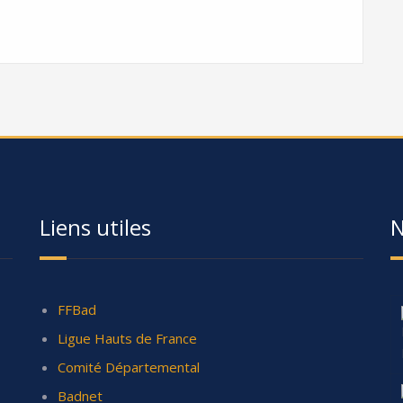
Liens utiles
N
FFBad
Ligue Hauts de France
Comité Départemental
Badnet