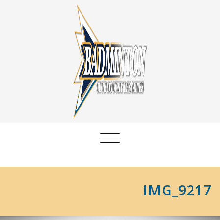
Afficher/masquer
la
navigation
IMG_9217