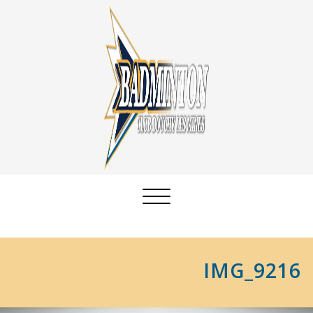
Afficher/masquer
la
navigation
IMG_9216