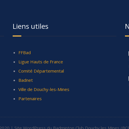
Liens utiles
N
FFBad
Ligue Hauts de France
Comité Départemental
Badnet
Ville de Douchy-les-Mines
Partenaires
2020 | Site WordPress du Badminton Club Douchy les Mines (BC