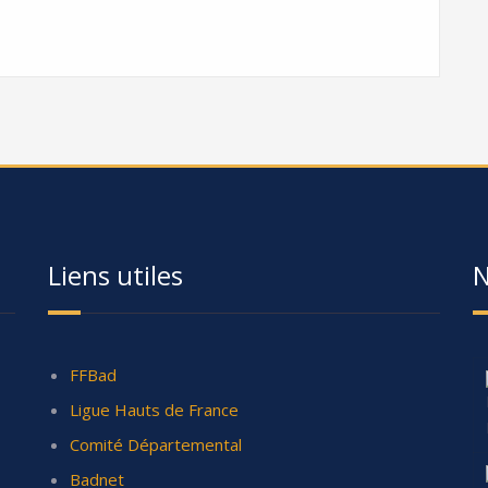
Liens utiles
N
FFBad
Ligue Hauts de France
Comité Départemental
Badnet