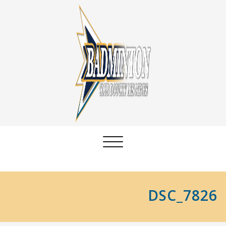
Afficher/masquer
la
navigation
DSC_7826