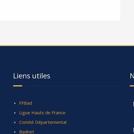
Liens utiles
N
FFBad
Ligue Hauts de France
Comité Départemental
Badnet