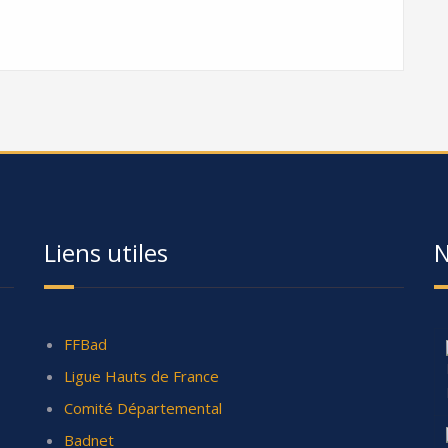
Liens utiles
N
FFBad
Ligue Hauts de France
Comité Départemental
Badnet