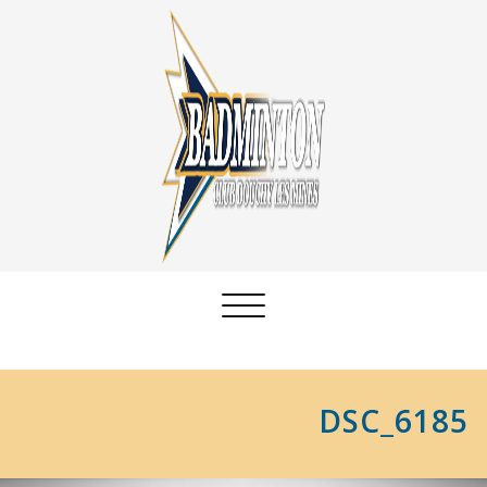
Afficher/masquer
la
navigation
DSC_6185