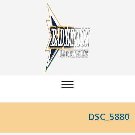
Afficher/masquer
la
navigation
DSC_5880