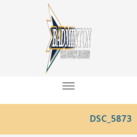
Afficher/masquer
la
navigation
DSC_5873