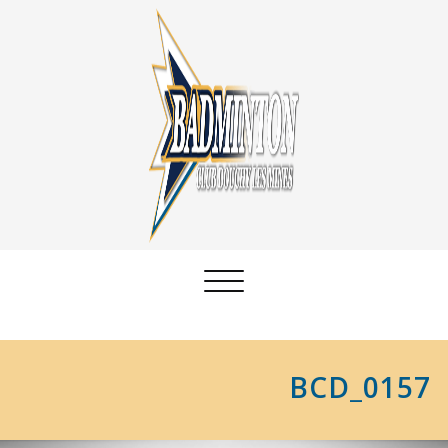
Afficher/masquer
la
navigation
BCD_0157