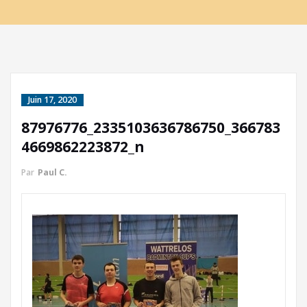
Juin 17, 2020
87976776_2335103636786750_366783
4669862223872_n
Par
Paul C.