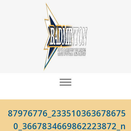
Afficher/masquer
la
navigation
87976776_233510363678675
0_3667834669862223872_n