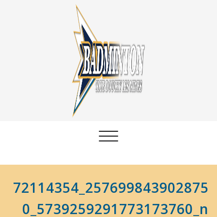
Afficher/masquer
la
navigation
72114354_257699843902875
0_5739259291773173760_n