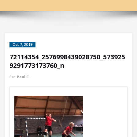
Oct 7, 2019
72114354_2576998439028750_573925
9291773173760_n
Par
Paul C.