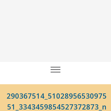
Afficher/masquer
la
navigation
290367514_51028956530975
51_3343459854527372873_n