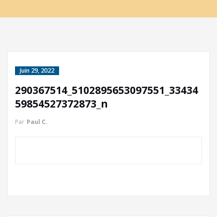
Juin 29, 2022
290367514_5102895653097551_33434
59854527372873_n
Par
Paul C.