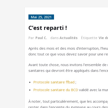
Mai 25, 2021
C’est reparti !
Par
Paul C.
dans
Actualités
Étiquette
Vie d
Après des mois et des mois d’interruption, l’heu
donc tout ce que vous devez savoir pour une rep
Avant toute chose, nous invitons l’ensemble d
sanitaires qui devront être appliqués dans l’enc
Protocole sanitaire ffbad
;
Protocole sanitaire du BCD
validé avec la mun
À noter, tout particulièrement, que les accom
rester dans l’enceinte du gymnase au cours des 