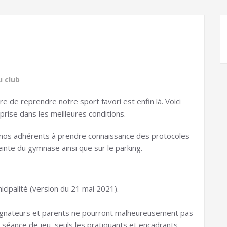
u club
re de reprendre notre sport favori est enfin là. Voici
rise dans les meilleures conditions.
e nos adhérents à prendre connaissance des protocoles
einte du gymnase ainsi que sur le parking.
icipalité (version du 21 mai 2021).
pagnateurs et parents ne pourront malheureusement pas
séance de jeu, seuls les pratiquants et encadrants