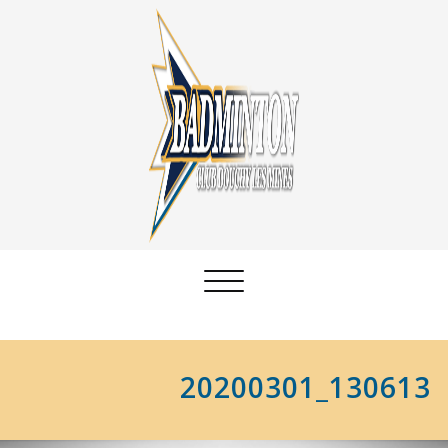
Afficher/masquer
la
navigation
20200301_130613