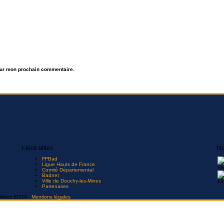
our mon prochain commentaire.
Liens utiles
No
FFBad
Ligue Hauts de France
Comité Départemental
Badnet
Ville de Douchy-les-Mines
Partenaires
Mines (BCD) -
Mentions légales