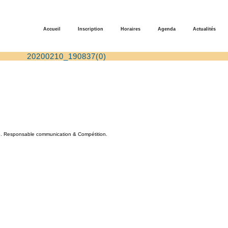
Accueil
Inscription
Horaires
Agenda
Actualités
20200210_190837(0)
 Responsable communication & Compétition.