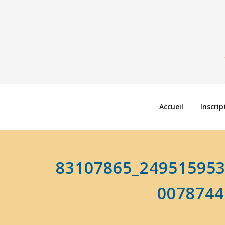
Accueil
Inscrip
83107865_24951595
0078744