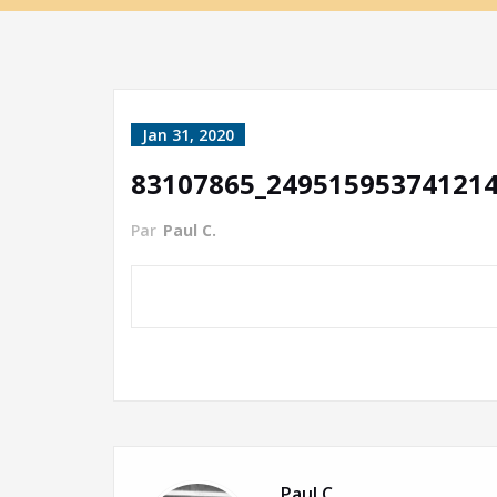
Jan 31, 2020
83107865_24951595374121
Par
Paul C.
Paul C.