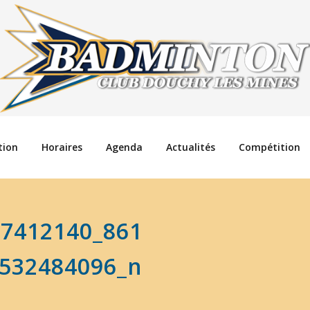
tion
Horaires
Agenda
Actualités
Compétition
37412140_861
532484096_n