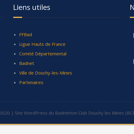
Liens utiles
N
FFBad
Ligue Hauts de France
Comité Départemental
Badnet
Ville de Douchy-les-Mines
Partenaires
2020 | Site WordPress du Badminton Club Douchy les Mines (BC