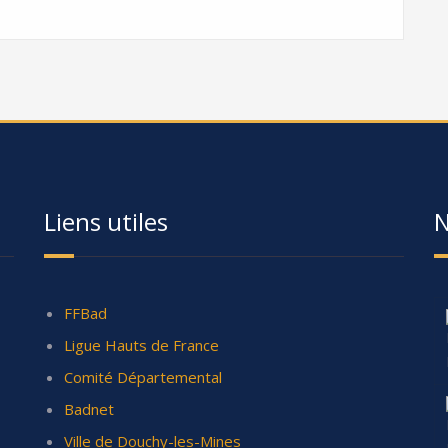
Liens utiles
N
FFBad
Ligue Hauts de France
Comité Départemental
Badnet
Ville de Douchy-les-Mines