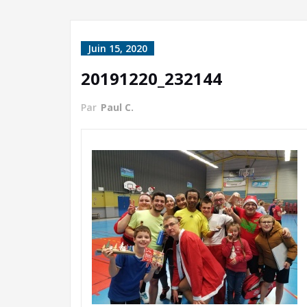
Juin 15, 2020
20191220_232144
Par
Paul C.