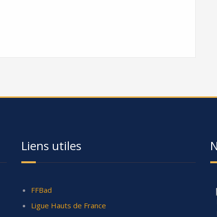
Liens utiles
N
FFBad
Ligue Hauts de France