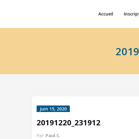
Accueil
Inscrip
201
Juin 15, 2020
20191220_231912
Par
Paul C.