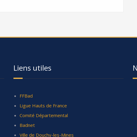
Liens utiles
N
FFBad
Ligue Hauts de France
Comité Départemental
Badnet
Ville de Douchy-les-Mines