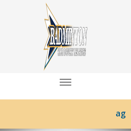
Afficher/masquer
la
navigation
ag