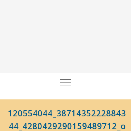
Afficher/masquer
la
navigation
120554044_38714352228843
44_4280429290159489712_o