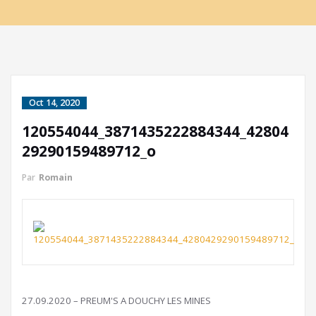
Oct 14, 2020
120554044_3871435222884344_42804
29290159489712_o
Par
Romain
27.09.2020 – PREUM'S A DOUCHY LES MINES