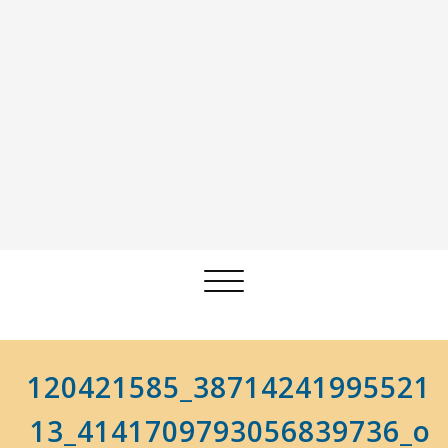
Afficher/masquer
la
navigation
120421585_38714241995521
13_4141709793056839736_o