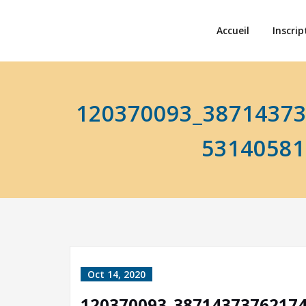
Accueil
Inscrip
120370093_3871437
53140581
Oct 14, 2020
120370093_3871437376217