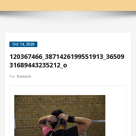
Oct 14, 2020
120367466_3871426199551913_36509
31689443235212_o
Par
Romain