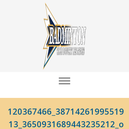
Afficher/masquer
la
navigation
120367466_38714261995519
13_3650931689443235212_o