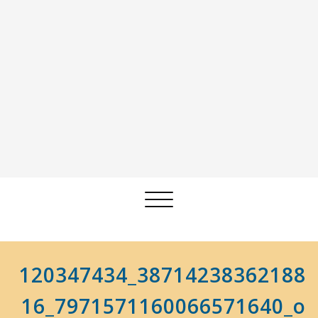
Afficher/masquer
la
navigation
120347434_38714238362188
16_7971571160066571640_o