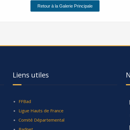
Retour à la Galerie Principale
Liens utiles
N
FFBad
Ligue Hauts de France
Comité Départemental
Badnet